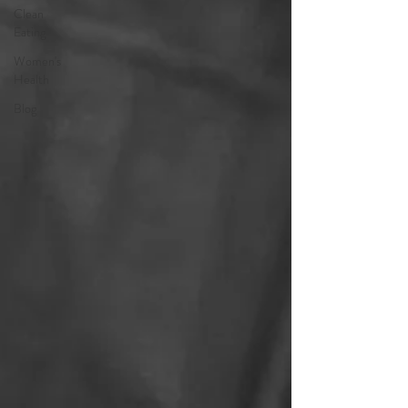
Clean
Eating
Women's
Health
Blog