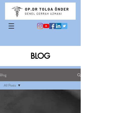
BLOG
Blog
All Posts
All Posts
Digestive
Health